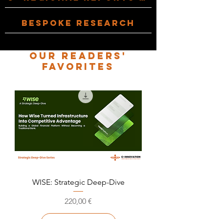
Bespoke research
our readers'
favorites
WISE: Strategic Deep-Dive
Precio
220,00 €