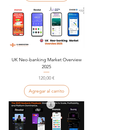
UK Neo-banking Market Overview
2025
Precio
120,00 €
Agregar al carrito