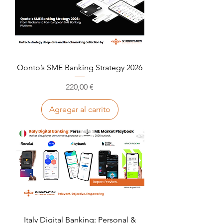
Qonto’s SME Banking Strategy 2026
Precio
220,00 €
Agregar al carrito
Italy Digital Banking: Personal &