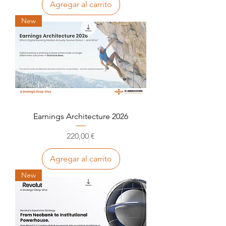
Agregar al carrito
New
Earnings Architecture 2026
Precio
220,00 €
Agregar al carrito
New