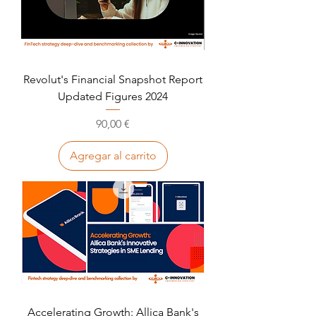
Revolut's Financial Snapshot Report
Updated Figures 2024
Precio
90,00 €
Agregar al carrito
Accelerating Growth: Allica Bank's