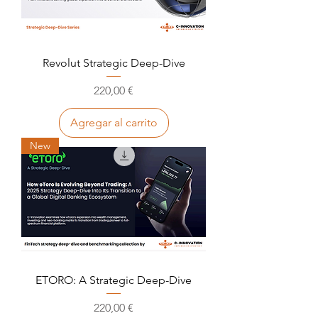
Revolut Strategic Deep-Dive
Precio
220,00 €
Agregar al carrito
New
ETORO: A Strategic Deep-Dive
Precio
220,00 €